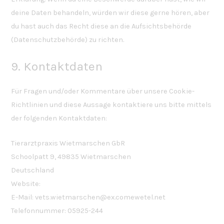
deine Daten behandeln, würden wir diese gerne hören, aber
du hast auch das Recht diese an die Aufsichtsbehörde
(Datenschutzbehörde) zu richten.
9. Kontaktdaten
Für Fragen und/oder Kommentare über unsere Cookie-
Richtlinien und diese Aussage kontaktiere uns bitte mittels
der folgenden Kontaktdaten:
Tierarztpraxis Wietmarschen GbR
Schoolpatt 9, 49835 Wietmarschen
Deutschland
Website:
https://tierarztpraxiswietmarschen.de
E-Mail:
vets.wietmarschen@
ex.com
ewetel.net
Telefonnummer: 05925-244