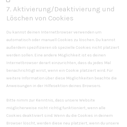
C
7. Aktivierung/Deaktivierung und
o
n
Löschen von Cookies
s
e
Du kannst deinen Internetbrowser verwenden um
n
automatisch oder manuell Cookies zu löschen. Du kannst
t
außerdem spezifizieren ob spezielle Cookies nicht platziert
t
werden sollen. Eine andere Möglichkeit ist es deinen
o
Internetbrowser derart einzurichten, dass du jedes Mal
s
benachrichtigt wirst, wenn ein Cookie platziert wird. Für
e
weitere Information über diese Möglichkeiten beachte die
r
Anweisungen in der Hilfesektion deines Browsers.
v
Bitte nimm zur Kenntnis, dass unsere Website
i
möglicherweise nicht richtig funktioniert, wenn alle
c
Cookies deaktiviert sind. Wenn du die Cookies in deinem
e
Browser löscht, werden diese neu platziert, wenn du unsere
s